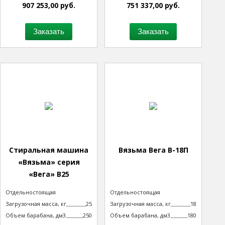
907 253,00 руб.
751 337,00 руб.
Заказать
Заказать
Стиральная машина
Вязьма Вега В-18П
«Вязьма» серия
«Вега» В25
Тип машины
Отдельностоящая
Тип машины
Отдельностоящая
неподрессоренная
неподрессоренная
Загрузочная масса, кг
25
Загрузочная масса, кг
18
Объем барабана, дм3
250
Объем барабана, дм3
180