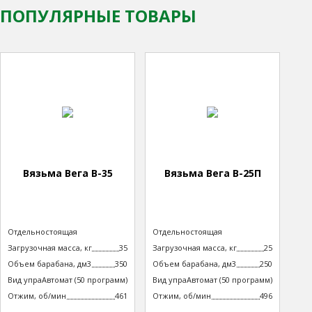
ПОПУЛЯРНЫЕ ТОВАРЫ
Вязьма Вега В-35
Вязьма Вега В-25П
Тип машины
Отдельностоящая
Тип машины
Отдельностоящая
неподрессоренная
неподрессоренная
Загрузочная масса, кг
35
Загрузочная масса, кг
25
Объем барабана, дм3
350
Объем барабана, дм3
250
Вид управления
Автомат (50 программ)
Вид управления
Автомат (50 программ)
технологическим процессом
технологическим процессом
Отжим, об/мин
461
Отжим, об/мин
496