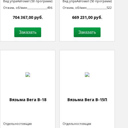
Вид управления
Автомат (50 программ)
Вид управления
Автомат (50 программ)
технологическим процессом
технологическим процессом
Отжим, об/мин
496
Отжим, об/мин
522
704 367,00 руб.
669 231,00 руб.
Заказать
Заказать
Вязьма Вега В-18
Вязьма Вега В-15П
Тип машины
Отдельностоящая
Тип машины
Отдельностоящая
неподрессоренная
неподрессоренная