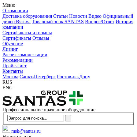
Меню
О компании
Доставка оборудования
Статьи
Новости
Видео
Официальный
дилер Вязьма
Товарный знак SANTAS
Вопрос/Ответ
История
компании
Сертификаты и отзывы
Сертификаты
Отзывы
Обучение
Лизинг
Расчет комплектации
Рекомендации
Прайс-лист
Контакты
Москва
Санкт-Петербург
Ростов-на-Дону
RUS
ENG
Профессиональное прачечное оборудование
msk@santas.ru
Написать нам