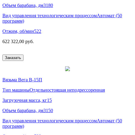
Объем барабана, дм3
180
Вид управления технологическим процессом
Автомат (50
программ)
Отжим, об/мин
522
622 322,00 руб.
Заказать
Вязьма Вега В-15П
Тип машины
Отдельностоящая неподрессоренная
Загрузочная масса, кг
15
Объем барабана, дм3
150
Вид управления технологическим процессом
Автомат (50
программ)