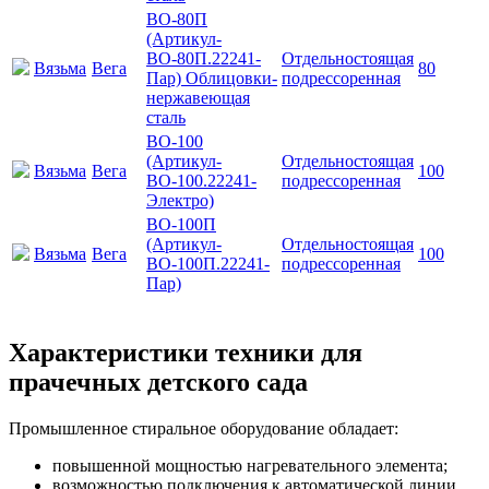
ВО-80П
(Артикул-
ВО-80П.22241-
Отдельностоящая
Вязьма
Вега
80
Пар) Облицовки-
подрессоренная
нержавеющая
сталь
ВО-100
(Артикул-
Отдельностоящая
Вязьма
Вега
100
ВО-100.22241-
подрессоренная
Электро)
ВО-100П
(Артикул-
Отдельностоящая
Вязьма
Вега
100
ВО-100П.22241-
подрессоренная
Пар)
Характеристики техники для
прачечных детского сада
Промышленное стиральное оборудование обладает:
повышенной мощностью нагревательного элемента;
возможностью подключения к автоматической линии