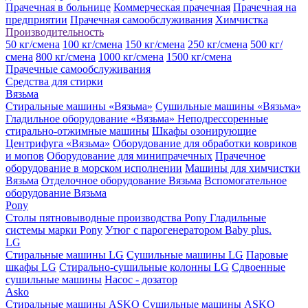
Прачечная в больнице
Коммерческая прачечная
Прачечная на
предприятии
Прачечная самообслуживания
Химчистка
Производительность
50 кг/смена
100 кг/смена
150 кг/смена
250 кг/смена
500 кг/
смена
800 кг/смена
1000 кг/смена
1500 кг/смена
Прачечные самообслуживания
Средства для стирки
Вязьма
Стиральные машины «Вязьма»
Сушильные машины «Вязьма»
Гладильное оборудование «Вязьма»
Неподрессоренные
стирально-отжимные машины
Шкафы озонирующие
Центрифуга «Вязьма»
Оборудование для обработки ковриков
и мопов
Оборудование для минипрачечных
Прачечное
оборудование в морском исполнении
Машины для химчистки
Вязьма
Отделочное оборудование Вязьма
Вспомогательное
оборудование Вязьма
Pony
Столы пятновыводные производства Pony
Гладильные
системы марки Pony
Утюг с парогенератором Baby plus.
LG
Стиральные машины LG
Сушильные машины LG
Паровые
шкафы LG
Стирально-сушильные колонны LG
Сдвоенные
сушильные машины
Насос - дозатор
Asko
Стиральные машины ASKO
Сушильные машины ASKO