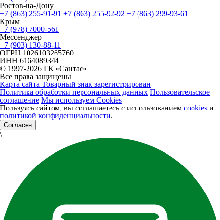
Ростов-на-Дону
+7 (863) 255-91-91
+7 (863) 255-92-92
+7 (863) 299-93-61
Крым
+7 (978) 7000-561
Мессенджер
+7 (903) 130-88-11
ОГРН
1026103265760
ИНН
6164089344
© 1997-2026 ГК «Сантас»
Все права защищены
Карта сайта
Товарный знак зарегистрирован
Политика обработки персональных данных
Пользовательское
соглашение
Мы используем Cookies
Пользуясь сайтом, вы соглашаетесь с использованием
cookies
и
политикой конфиденциальности
.
Согласен
\