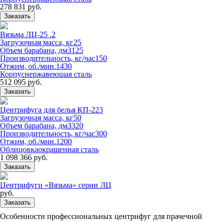
278 831 руб.
Заказать
Вязьма ЛЦ-25 .2
Загрузочная масса, кг
25
Объем барабана, дм3
125
Производительность, кг/час
150
Отжим, об./мин.
1430
Корпус
нержавеющая сталь
512 095 руб.
Заказать
Центрифуга для белья КП-223
Загрузочная масса, кг
50
Объем барабана, дм3
320
Производительность, кг/час
300
Отжим, об./мин.
1200
Облицовка
окрашенная сталь
1 098 366 руб.
Заказать
Центрифуги «Вязьма» серии ЛЦ
руб.
Заказать
Особенности профессиональных центрифуг для прачечной