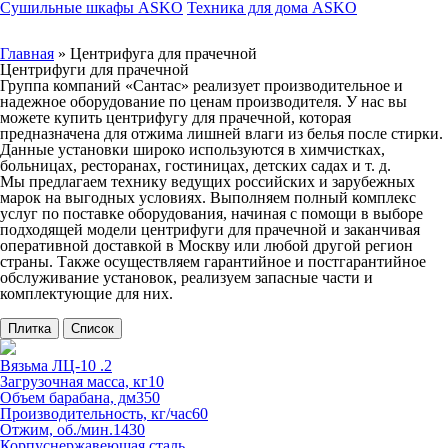
Сушильные шкафы ASKO
Техника для дома ASKO
Главная
»
Центрифуга для прачечной
Центрифуги для прачечной
Группа компаний «Сантас» реализует производительное и
надежное оборудование по ценам производителя. У нас вы
можете купить центрифугу для прачечной, которая
предназначена для отжима лишней влаги из белья после стирки.
Данные установки широко используются в химчистках,
больницах, ресторанах, гостиницах, детских садах и т. д.
Мы предлагаем технику ведущих российских и зарубежных
марок на выгодных условиях. Выполняем полный комплекс
услуг по поставке оборудования, начиная с помощи в выборе
подходящей модели центрифуги для прачечной и заканчивая
оперативной доставкой в Москву или любой другой регион
страны. Также осуществляем гарантийное и постгарантийное
обслуживание установок, реализуем запасные части и
комплектующие для них.
Плитка
Список
Вязьма ЛЦ-10 .2
Загрузочная масса, кг
10
Объем барабана, дм3
50
Производительность, кг/час
60
Отжим, об./мин.
1430
Корпус
нержавеющая сталь