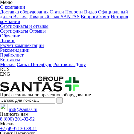
Меню
О компании
Доставка оборудования
Статьи
Новости
Видео
Официальный
дилер Вязьма
Товарный знак SANTAS
Вопрос/Ответ
История
компании
Сертификаты и отзывы
Сертификаты
Отзывы
Обучение
Лизинг
Расчет комплектации
Рекомендации
Прайс-лист
Контакты
Москва
Санкт-Петербург
Ростов-на-Дону
RUS
ENG
Профессиональное прачечное оборудование
msk@santas.ru
Написать нам
8 (800) 201-92-92
Москва
+7 (499) 130-88-11
Санкт-Петербург