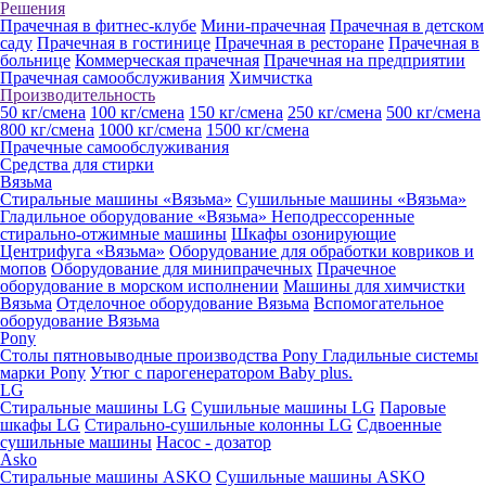
Решения
Прачечная в фитнес-клубе
Мини-прачечная
Прачечная в детском
саду
Прачечная в гостинице
Прачечная в ресторане
Прачечная в
больнице
Коммерческая прачечная
Прачечная на предприятии
Прачечная самообслуживания
Химчистка
Производительность
50 кг/смена
100 кг/смена
150 кг/смена
250 кг/смена
500 кг/смена
800 кг/смена
1000 кг/смена
1500 кг/смена
Прачечные самообслуживания
Средства для стирки
Вязьма
Стиральные машины «Вязьма»
Сушильные машины «Вязьма»
Гладильное оборудование «Вязьма»
Неподрессоренные
стирально-отжимные машины
Шкафы озонирующие
Центрифуга «Вязьма»
Оборудование для обработки ковриков и
мопов
Оборудование для минипрачечных
Прачечное
оборудование в морском исполнении
Машины для химчистки
Вязьма
Отделочное оборудование Вязьма
Вспомогательное
оборудование Вязьма
Pony
Столы пятновыводные производства Pony
Гладильные системы
марки Pony
Утюг с парогенератором Baby plus.
LG
Стиральные машины LG
Сушильные машины LG
Паровые
шкафы LG
Стирально-сушильные колонны LG
Сдвоенные
сушильные машины
Насос - дозатор
Asko
Стиральные машины ASKO
Сушильные машины ASKO