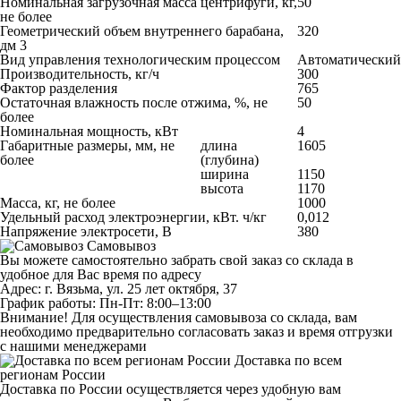
Номинальная загрузочная масса центрифуги, кг,
50
не более
Геометрический объем внутреннего барабана,
320
дм
3
Вид управления технологическим процессом
Автоматический
Производительность, кг/ч
300
Фактор разделения
765
Остаточная влажность после отжима, %, не
50
более
Номинальная мощность, кВт
4
Габаритные размеры, мм, не
длина
1605
более
(глубина)
ширина
1150
высота
1170
Масса, кг, не более
1000
Удельный расход электроэнергии, кВт. ч/кг
0,012
Напряжение электросети, В
380
Самовывоз
Вы можете самостоятельно забрать свой заказ со склада в
удобное для Вас время по адресу
Адрес: г. Вязьма, ул. 25 лет октября, 37
График работы: Пн-Пт: 8:00–13:00
Внимание! Для осуществления самовывоза со склада, вам
необходимо предварительно согласовать заказ и время отгрузки
с нашими менеджерами
Доставка по всем
регионам России
Доставка по России осуществляется через удобную вам