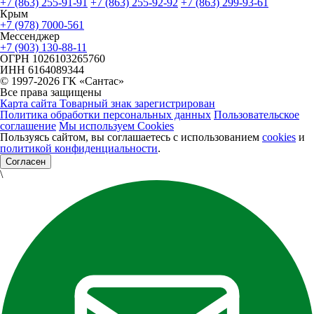
+7 (863) 255-91-91
+7 (863) 255-92-92
+7 (863) 299-93-61
Крым
+7 (978) 7000-561
Мессенджер
+7 (903) 130-88-11
ОГРН
1026103265760
ИНН
6164089344
© 1997-2026 ГК «Сантас»
Все права защищены
Карта сайта
Товарный знак зарегистрирован
Политика обработки персональных данных
Пользовательское
соглашение
Мы используем Cookies
Пользуясь сайтом, вы соглашаетесь с использованием
cookies
и
политикой конфиденциальности
.
Согласен
\