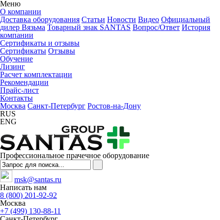
Меню
О компании
Доставка оборудования
Статьи
Новости
Видео
Официальный
дилер Вязьма
Товарный знак SANTAS
Вопрос/Ответ
История
компании
Сертификаты и отзывы
Сертификаты
Отзывы
Обучение
Лизинг
Расчет комплектации
Рекомендации
Прайс-лист
Контакты
Москва
Санкт-Петербург
Ростов-на-Дону
RUS
ENG
Профессиональное прачечное оборудование
msk@santas.ru
Написать нам
8 (800) 201-92-92
Москва
+7 (499) 130-88-11
Санкт-Петербург