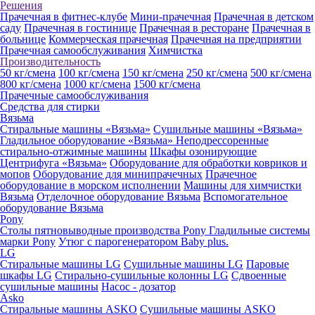
Решения
Прачечная в фитнес-клубе
Мини-прачечная
Прачечная в детском
саду
Прачечная в гостинице
Прачечная в ресторане
Прачечная в
больнице
Коммерческая прачечная
Прачечная на предприятии
Прачечная самообслуживания
Химчистка
Производительность
50 кг/смена
100 кг/смена
150 кг/смена
250 кг/смена
500 кг/смена
800 кг/смена
1000 кг/смена
1500 кг/смена
Прачечные самообслуживания
Средства для стирки
Вязьма
Стиральные машины «Вязьма»
Сушильные машины «Вязьма»
Гладильное оборудование «Вязьма»
Неподрессоренные
стирально-отжимные машины
Шкафы озонирующие
Центрифуга «Вязьма»
Оборудование для обработки ковриков и
мопов
Оборудование для минипрачечных
Прачечное
оборудование в морском исполнении
Машины для химчистки
Вязьма
Отделочное оборудование Вязьма
Вспомогательное
оборудование Вязьма
Pony
Столы пятновыводные производства Pony
Гладильные системы
марки Pony
Утюг с парогенератором Baby plus.
LG
Стиральные машины LG
Сушильные машины LG
Паровые
шкафы LG
Стирально-сушильные колонны LG
Сдвоенные
сушильные машины
Насос - дозатор
Asko
Стиральные машины ASKO
Сушильные машины ASKO