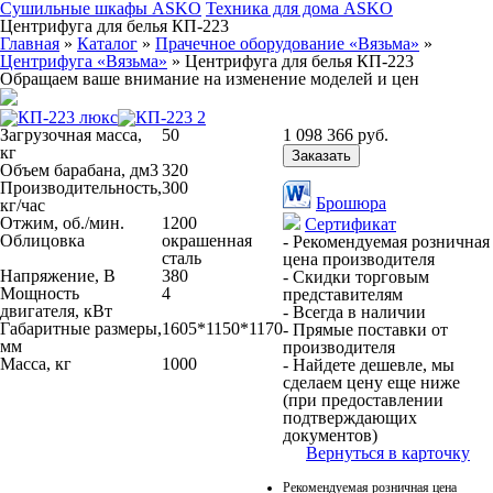
Сушильные шкафы ASKO
Техника для дома ASKO
Центрифуга для белья КП-223
Главная
»
Каталог
»
Прачечное оборудование «Вязьма»
»
Центрифуга «Вязьма»
»
Центрифуга для белья КП-223
Обращаем ваше внимание на изменение моделей и цен
Загрузочная масса,
50
1 098 366
руб.
кг
Заказать
Объем барабана, дм3
320
Производительность,
300
Брошюра
кг/час
Отжим, об./мин.
1200
Сертификат
Облицовка
окрашенная
- Рекомендуемая розничная
сталь
цена производителя
Напряжение, В
380
- Скидки торговым
Мощность
4
представителям
двигателя, кВт
- Всегда в наличии
Габаритные размеры,
1605*1150*1170
- Прямые поставки от
мм
производителя
Масса, кг
1000
- Найдете дешевле, мы
сделаем цену еще ниже
(при предоставлении
подтверждающих
документов)
Вернуться в карточку
Рекомендуемая розничная цена