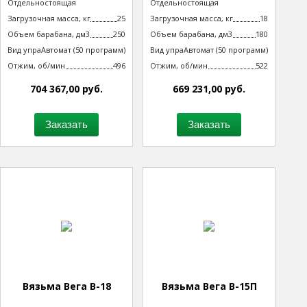
Тип машины
Отдельностоящая
Тип машины
Отдельностоящая
неподрессоренная
неподрессоренная
Загрузочная масса, кг
25
Загрузочная масса, кг
18
Объем барабана, дм3
250
Объем барабана, дм3
180
Вид управления
Автомат (50 программ)
Вид управления
Автомат (50 программ)
технологическим процессом
технологическим процессом
Отжим, об/мин
496
Отжим, об/мин
522
704 367,00 руб.
669 231,00 руб.
Заказать
Заказать
Вязьма Вега В-18
Вязьма Вега В-15П