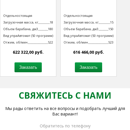
Тип машины
Отдельностоящая
Тип машины
Отдельностоящая
неподрессоренная
неподрессоренная
Загрузочная масса, кг
18
Загрузочная масса, кг
15
Объем барабана, дм3
180
Объем барабана, дм3
150
Вид управления
Автомат (50 программ)
Вид управления
Автомат (50 программ)
технологическим процессом
технологическим процессом
Отжим, об/мин
522
Отжим, об/мин
523
622 322,00 руб.
616 466,00 руб.
Заказать
Заказать
СВЯЖИТЕСЬ С НАМИ
Мы рады ответить на все вопросы и подобрать лучший для
Вас вариант!
Обратитесь по телефону