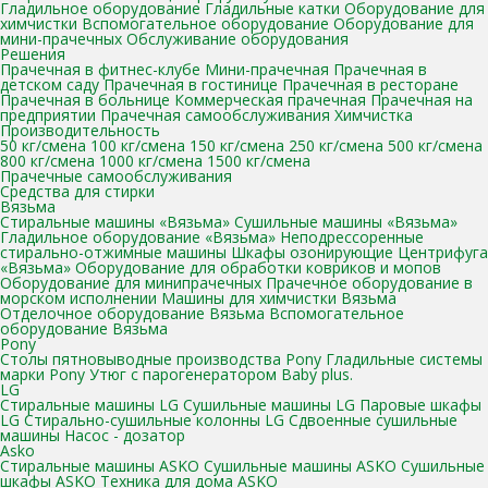
Гладильное оборудование
Гладильные катки
Оборудование для
химчистки
Вспомогательное оборудование
Оборудование для
мини-прачечных
Обслуживание оборудования
Решения
Прачечная в фитнес-клубе
Мини-прачечная
Прачечная в
детском саду
Прачечная в гостинице
Прачечная в ресторане
Прачечная в больнице
Коммерческая прачечная
Прачечная на
предприятии
Прачечная самообслуживания
Химчистка
Производительность
50 кг/смена
100 кг/смена
150 кг/смена
250 кг/смена
500 кг/смена
800 кг/смена
1000 кг/смена
1500 кг/смена
Прачечные самообслуживания
Средства для стирки
Вязьма
Стиральные машины «Вязьма»
Сушильные машины «Вязьма»
Гладильное оборудование «Вязьма»
Неподрессоренные
стирально-отжимные машины
Шкафы озонирующие
Центрифуга
«Вязьма»
Оборудование для обработки ковриков и мопов
Оборудование для минипрачечных
Прачечное оборудование в
морском исполнении
Машины для химчистки Вязьма
Отделочное оборудование Вязьма
Вспомогательное
оборудование Вязьма
Pony
Столы пятновыводные производства Pony
Гладильные системы
марки Pony
Утюг с парогенератором Baby plus.
LG
Стиральные машины LG
Сушильные машины LG
Паровые шкафы
LG
Стирально-сушильные колонны LG
Сдвоенные сушильные
машины
Насос - дозатор
Asko
Стиральные машины ASKO
Сушильные машины ASKO
Сушильные
шкафы ASKO
Техника для дома ASKO