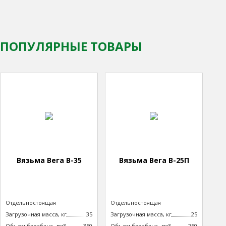
ПОПУЛЯРНЫЕ ТОВАРЫ
Вязьма Вега В-35
Вязьма Вега В-25П
Тип машины
Отдельностоящая
Тип машины
Отдельностоящая
неподрессоренная
неподрессоренная
Загрузочная масса, кг
35
Загрузочная масса, кг
25
Объем барабана, дм3
350
Объем барабана, дм3
250