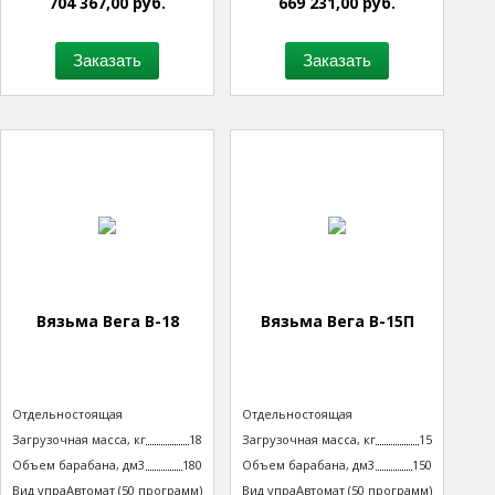
704 367,00 руб.
669 231,00 руб.
Заказать
Заказать
Вязьма Вега В-18
Вязьма Вега В-15П
Тип машины
Отдельностоящая
Тип машины
Отдельностоящая
неподрессоренная
неподрессоренная
Загрузочная масса, кг
18
Загрузочная масса, кг
15
Объем барабана, дм3
180
Объем барабана, дм3
150
Вид управления
Автомат (50 программ)
Вид управления
Автомат (50 программ)