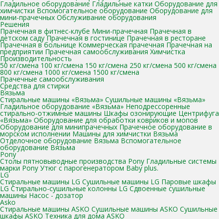
Гладильное оборудование
Гладильные катки
Оборудование для
химчистки
Вспомогательное оборудование
Оборудование для
мини-прачечных
Обслуживание оборудования
Решения
Прачечная в фитнес-клубе
Мини-прачечная
Прачечная в
детском саду
Прачечная в гостинице
Прачечная в ресторане
Прачечная в больнице
Коммерческая прачечная
Прачечная на
предприятии
Прачечная самообслуживания
Химчистка
Производительность
50 кг/смена
100 кг/смена
150 кг/смена
250 кг/смена
500 кг/смена
800 кг/смена
1000 кг/смена
1500 кг/смена
Прачечные самообслуживания
Средства для стирки
Вязьма
Стиральные машины «Вязьма»
Сушильные машины «Вязьма»
Гладильное оборудование «Вязьма»
Неподрессоренные
стирально-отжимные машины
Шкафы озонирующие
Центрифуга
«Вязьма»
Оборудование для обработки ковриков и мопов
Оборудование для минипрачечных
Прачечное оборудование в
морском исполнении
Машины для химчистки Вязьма
Отделочное оборудование Вязьма
Вспомогательное
оборудование Вязьма
Pony
Столы пятновыводные производства Pony
Гладильные системы
марки Pony
Утюг с парогенератором Baby plus.
LG
Стиральные машины LG
Сушильные машины LG
Паровые шкафы
LG
Стирально-сушильные колонны LG
Сдвоенные сушильные
машины
Насос - дозатор
Asko
Стиральные машины ASKO
Сушильные машины ASKO
Сушильные
шкафы ASKO
Техника для дома ASKO