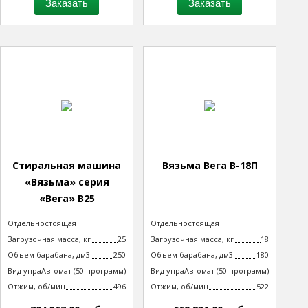
Заказать
Заказать
Стиральная машина
Вязьма Вега В-18П
«Вязьма» серия
«Вега» В25
Тип машины
Отдельностоящая
Тип машины
Отдельностоящая
неподрессоренная
неподрессоренная
Загрузочная масса, кг
25
Загрузочная масса, кг
18
Объем барабана, дм3
250
Объем барабана, дм3
180
Вид управления
Автомат (50 программ)
Вид управления
Автомат (50 программ)
технологическим процессом
технологическим процессом
Отжим, об/мин
496
Отжим, об/мин
522