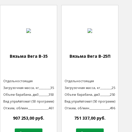
Вязьма Вега В-35
Вязьма Вега В-25П
Тип машины
Отдельностоящая
Тип машины
Отдельностоящая
неподрессоренная
неподрессоренная
Загрузочная масса, кг
35
Загрузочная масса, кг
25
Объем барабана, дм3
350
Объем барабана, дм3
250
Вид управления
Автомат (50 программ)
Вид управления
Автомат (50 программ)
технологическим процессом
технологическим процессом
Отжим, об/мин
461
Отжим, об/мин
496
907 253,00 руб.
751 337,00 руб.