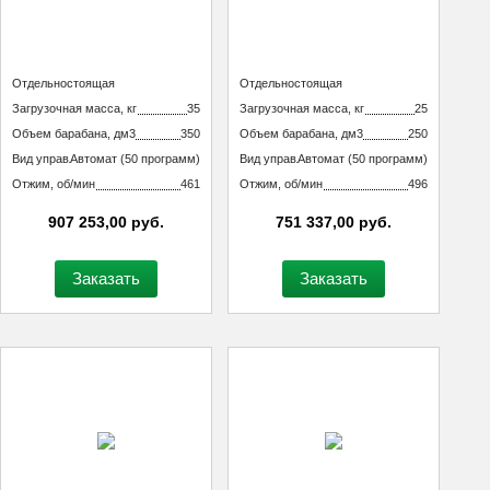
Тип машины
Отдельностоящая
Тип машины
Отдельностоящая
неподрессоренная
неподрессоренная
Загрузочная масса, кг
35
Загрузочная масса, кг
25
Объем барабана, дм3
350
Объем барабана, дм3
250
Вид управления
Автомат (50 программ)
Вид управления
Автомат (50 программ)
технологическим процессом
технологическим процессом
Отжим, об/мин
461
Отжим, об/мин
496
907 253,00 руб.
751 337,00 руб.
Заказать
Заказать