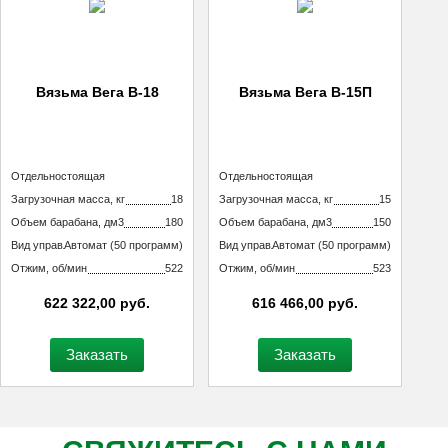
Вязьма Вега В-18
Вязьма Вега В-15П
Тип машины
Отдельностоящая
Тип машины
Отдельностоящая
неподрессоренная
неподрессоренная
Загрузочная масса, кг
18
Загрузочная масса, кг
15
Объем барабана, дм3
180
Объем барабана, дм3
150
Вид управления
Автомат (50 программ)
Вид управления
Автомат (50 программ)
технологическим процессом
технологическим процессом
Отжим, об/мин
522
Отжим, об/мин
523
622 322,00 руб.
616 466,00 руб.
Заказать
Заказать