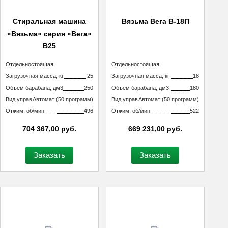
Стиральная машина
Вязьма Вега В-18П
«Вязьма» серия «Вега»
В25
Тип машины
Отдельностоящая
Тип машины
Отдельностоящая
неподрессоренная
неподрессоренная
Загрузочная масса, кг
25
Загрузочная масса, кг
18
Объем барабана, дм3
250
Объем барабана, дм3
180
Вид управления
Автомат (50 программ)
Вид управления
Автомат (50 программ)
технологическим процессом
технологическим процессом
Отжим, об/мин
496
Отжим, об/мин
522
704 367,00 руб.
669 231,00 руб.
Заказать
Заказать