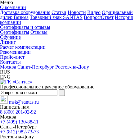
Меню
О компании
Доставка оборудования
Статьи
Новости
Видео
Официальный
дилер Вязьма
Товарный знак SANTAS
Вопрос/Ответ
История
компании
Сертификаты и отзывы
Сертификаты
Отзывы
Обучение
Лизинг
Расчет комплектации
Рекомендации
Прайс-лист
Контакты
Москва
Санкт-Петербург
Ростов-на-Дону
RUS
ENG
Профессиональное прачечное оборудование
msk@santas.ru
Написать нам
8 (800) 201-92-92
Москва
+7 (499) 130-88-11
Санкт-Петербург
+7 (812) 982-73-73
Ростов-на-Дону