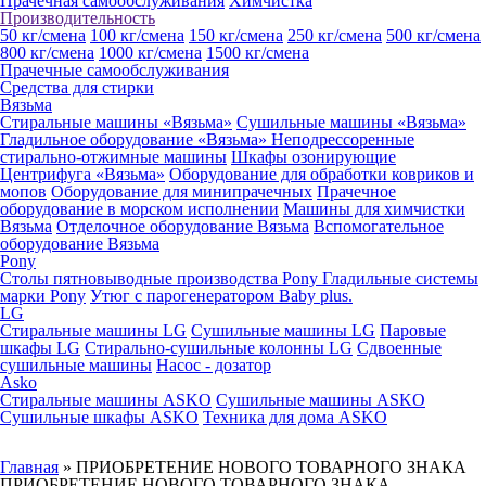
Прачечная самообслуживания
Химчистка
Производительность
50 кг/смена
100 кг/смена
150 кг/смена
250 кг/смена
500 кг/смена
800 кг/смена
1000 кг/смена
1500 кг/смена
Прачечные самообслуживания
Средства для стирки
Вязьма
Стиральные машины «Вязьма»
Сушильные машины «Вязьма»
Гладильное оборудование «Вязьма»
Неподрессоренные
стирально-отжимные машины
Шкафы озонирующие
Центрифуга «Вязьма»
Оборудование для обработки ковриков и
мопов
Оборудование для минипрачечных
Прачечное
оборудование в морском исполнении
Машины для химчистки
Вязьма
Отделочное оборудование Вязьма
Вспомогательное
оборудование Вязьма
Pony
Столы пятновыводные производства Pony
Гладильные системы
марки Pony
Утюг с парогенератором Baby plus.
LG
Стиральные машины LG
Сушильные машины LG
Паровые
шкафы LG
Стирально-сушильные колонны LG
Сдвоенные
сушильные машины
Насос - дозатор
Asko
Стиральные машины ASKO
Сушильные машины ASKO
Сушильные шкафы ASKO
Техника для дома ASKO
Главная
»
ПРИОБРЕТЕНИЕ НОВОГО ТОВАРНОГО ЗНАКА
ПРИОБРЕТЕНИЕ НОВОГО ТОВАРНОГО ЗНАКА