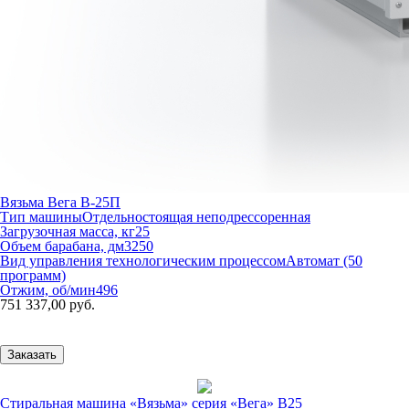
Вязьма Вега В-25П
Тип машины
Отдельностоящая неподрессоренная
Загрузочная масса, кг
25
Объем барабана, дм3
250
Вид управления технологическим процессом
Автомат (50
программ)
Отжим, об/мин
496
751 337,00 руб.
Заказать
Стиральная машина «Вязьма» серия «Вега» В25