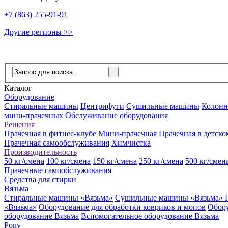
+7 (863) 255-91-91
Другие регионы >>
Каталог
Оборудование
Стиральные машины
Центрифуги
Сушильные машины
Колон
мини-прачечных
Обслуживание оборудования
Решения
Прачечная в фитнес-клубе
Мини-прачечная
Прачечная в детско
Прачечная самообслуживания
Химчистка
Производительность
50 кг/смена
100 кг/смена
150 кг/смена
250 кг/смена
500 кг/смен
Прачечные самообслуживания
Средства для стирки
Вязьма
Стиральные машины «Вязьма»
Сушильные машины «Вязьма»
«Вязьма»
Оборудование для обработки ковриков и мопов
Обор
оборудование Вязьма
Вспомогательное оборудование Вязьма
Pony