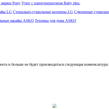
 марки Pony
Утюг с парогенератором Baby plus.
афы LG
Стирально-сушильные колонны LG
Сдвоенные сушиль
льные шкафы ASKO
Техника для дома ASKO
имента и больше не будет производиться следующая номенклатура