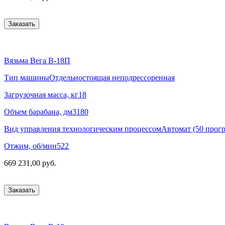
Заказать
Вязьма Вега В-18П
Тип машины
Отдельностоящая неподрессоренная
Загрузочная масса, кг
18
Объем барабана, дм3
180
Вид управления технологическим процессом
Автомат (50 прог
Отжим, об/мин
522
669 231,00 руб.
Заказать