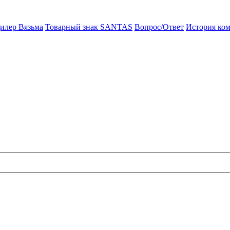
илер Вязьма
Товарный знак SANTAS
Вопрос/Ответ
История ко