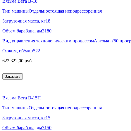
Вязьма Вега В-18
Тип машины
Отдельностоящая неподрессоренная
Загрузочная масса, кг
18
Объем барабана, дм3
180
Вид управления технологическим процессом
Автомат (50 прог
Отжим, об/мин
522
622 322,00 руб.
Заказать
Вязьма Вега В-15П
Тип машины
Отдельностоящая неподрессоренная
Загрузочная масса, кг
15
Объем барабана, дм3
150