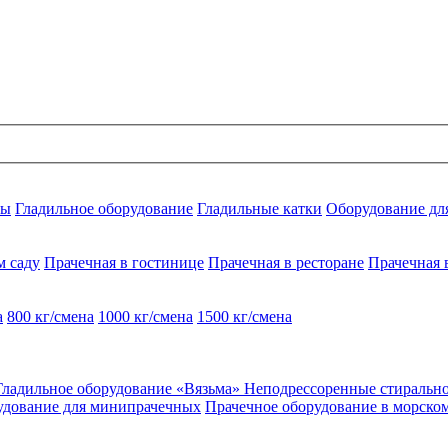
ны
Гладильное оборудование
Гладильные катки
Оборудование дл
м саду
Прачечная в гостинице
Прачечная в ресторане
Прачечная 
а
800 кг/смена
1000 кг/смена
1500 кг/смена
Гладильное оборудование «Вязьма»
Неподрессоренные стираль
удование для минипрачечных
Прачечное оборудование в морско