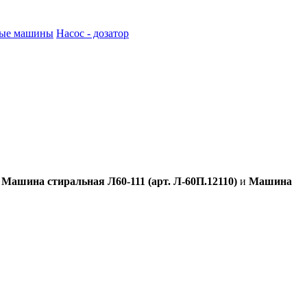
ные машины
Насос - дозатор
:
Машина стиральная Л60-111 (арт. Л-60П.12110)
и
Машина