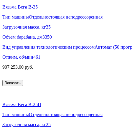
Вязьма Вега В-35
Тип машины
Отдельностоящая неподрессоренная
Загрузочная масса, кг
35
Объем барабана, дм3
350
Вид управления технологическим процессом
Автомат (50 прог
Отжим, об/мин
461
907 253,00 руб.
Заказать
Вязьма Вега В-25П
Тип машины
Отдельностоящая неподрессоренная
Загрузочная масса, кг
25