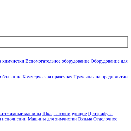
я химчистки
Вспомогательное оборудование
Оборудование для
в больнице
Коммерческая прачечная
Прачечная на предприятии
но-отжимные машины
Шкафы озонирующие
Центрифуга
м исполнении
Машины для химчистки Вязьма
Отделочное