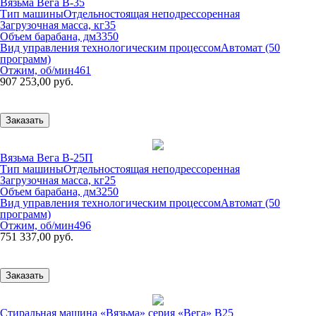
Вязьма Вега В-35
Тип машины
Отдельностоящая неподрессоренная
Загрузочная масса, кг
35
Объем барабана, дм3
350
Вид управления технологическим процессом
Автомат (50
программ)
Отжим, об/мин
461
907 253,00 руб.
Заказать
Вязьма Вега В-25П
Тип машины
Отдельностоящая неподрессоренная
Загрузочная масса, кг
25
Объем барабана, дм3
250
Вид управления технологическим процессом
Автомат (50
программ)
Отжим, об/мин
496
751 337,00 руб.
Заказать
Стиральная машина «Вязьма» серия «Вега» В25