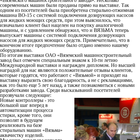
«Вяземского машиностроительного завода». Несколько
современных машин были проданы прямо на выставке. Так
одним из посетителей была приобретена стирально-отжимная
машина ВО-15 с системой подключения дозирующих насосов
для жидких моющих средств, при этом выяснилось, что
изначально клиент был нацелен на покупку аналогичной
машины, и с удивлением обнаружил, что и ВЯЗЬМА теперь
выпускает машины с системой подключения дозирующих
насосов для жидких моющих средств. Примечательно, что в
конечном итоге предпочтение было отдано именно нашему
оборудованию.
По итогам выставки ОАО «Вяземский машиностроительный
завод был отмечен специальным знаком к 10-ти летию
Международной выставки и награжден дипломом. Но высшей
наградой для нас являются положительные отзывы клиентов,
которые гордятся, что работают с «Вязьмой» и приходят на
выставку выразить свою благодарность, а не с рекламациями,
как это было еще 5 лет назад, а также познакомиться с новыми
разработками завода. Среди высказываний посетителей
прозвучали следующие:
Новые контроллеры - это
большой шаг вперед в
автоматизации процесса
стирки, кроме того, они
позволят в будущем
реализовать на базе
стиральных машин «Вязьма»
аквачистку изделий.