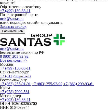
вариант!
Обратитесь по телефону
+7 (499) 130-88-11
По электронной почте
msk@santas.ru
или с помощью онлайн-консультанта
Заказать звонок
Напишите нам
msk@santas.ru
Бесплатные звонки по РФ
8 (800) 201-92-92
Все регионы >>
Москва
+7 (499) 130-88-11
Санкт-Петербург
+7 (812) 982-73-73
Ростов-на-Дону
+7 (863) 255-91-91
+7 (863) 255-92-92
+7 (863) 299-93-61
Крым
+7 (978) 7000-561
Мессенджер
+7 (903) 130-88-11
ОГРН
1026103265760
ИНН
6164089344