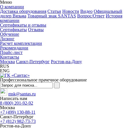
Меню
О компании
Доставка оборудования
Статьи
Новости
Видео
Официальный
дилер Вязьма
Товарный знак SANTAS
Вопрос/Ответ
История
компании
Сертификаты и отзывы
Сертификаты
Отзывы
Обучение
Лизинг
Расчет комплектации
Рекомендации
Прайс-лист
Контакты
Москва
Санкт-Петербург
Ростов-на-Дону
RUS
ENG
Профессиональное прачечное оборудование
msk@santas.ru
Написать нам
8 (800) 201-92-92
Москва
+7 (499) 130-88-11
Санкт-Петербург
+7 (812) 982-73-73
Ростов-на-Дону