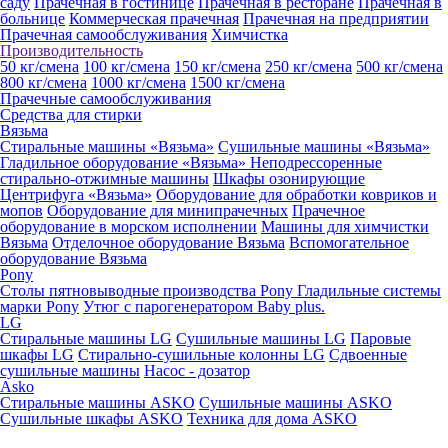
саду
Прачечная в гостинице
Прачечная в ресторане
Прачечная в
больнице
Коммерческая прачечная
Прачечная на предприятии
Прачечная самообслуживания
Химчистка
Производительность
50 кг/смена
100 кг/смена
150 кг/смена
250 кг/смена
500 кг/смена
800 кг/смена
1000 кг/смена
1500 кг/смена
Прачечные самообслуживания
Средства для стирки
Вязьма
Стиральные машины «Вязьма»
Сушильные машины «Вязьма»
Гладильное оборудование «Вязьма»
Неподрессоренные
стирально-отжимные машины
Шкафы озонирующие
Центрифуга «Вязьма»
Оборудование для обработки ковриков и
мопов
Оборудование для минипрачечных
Прачечное
оборудование в морском исполнении
Машины для химчистки
Вязьма
Отделочное оборудование Вязьма
Вспомогательное
оборудование Вязьма
Pony
Столы пятновыводные производства Pony
Гладильные системы
марки Pony
Утюг с парогенератором Baby plus.
LG
Стиральные машины LG
Сушильные машины LG
Паровые
шкафы LG
Стирально-сушильные колонны LG
Сдвоенные
сушильные машины
Насос - дозатор
Asko
Стиральные машины ASKO
Сушильные машины ASKO
Сушильные шкафы ASKO
Техника для дома ASKO