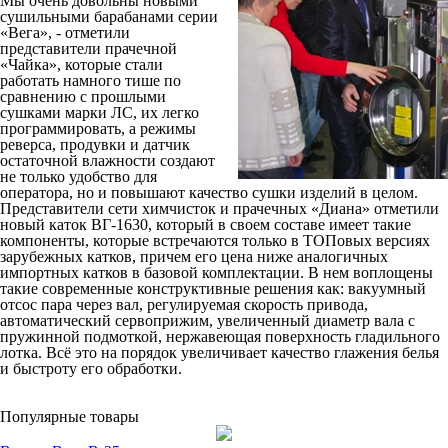
Мы очень довольны новыми
сушильными барабанами серии
«Вега», - отметили
представители прачечной
«Чайка», которые стали
работать намного тише по
сравнению с прошлыми
сушками марки ЛС, их легко
программировать, а режимы
реверса, продувки и датчик
остаточной влажности создают
не только удобство для
оператора, но и повышают качество сушки изделий в целом.
Представители сети химчисток и прачечных «Диана» отметили
новый каток ВГ-1630, который в своем составе имеет такие
компоненты, которые встречаются только в ТОПовых версиях
зарубежных катков, причем его цена ниже аналогичных
импортных катков в базовой комплектации. В нем воплощены
такие современные конструктивные решения как: вакуумный
отсос пара через вал, регулируемая скорость привода,
автоматический сервоприжим, увеличенный диаметр вала с
пружинной подмоткой, нержавеющая поверхность гладильного
лотка. Всё это на порядок увеличивает качество глажения белья
и быстроту его обработки.
Популярные товары