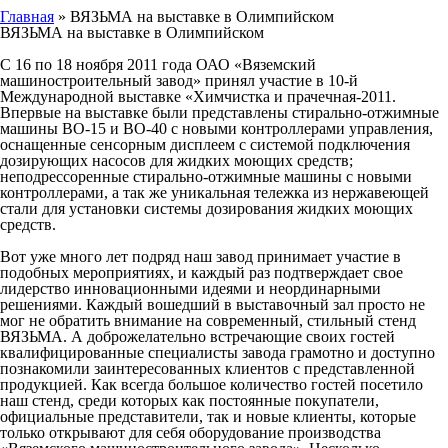
Главная
»
ВЯЗЬМА на выставке в Олимпийском
ВЯЗЬМА на выставке в Олимпийском
С 16 по 18 ноября 2011 года ОАО «Вяземский
машиностроительный завод» принял участие в 10-й
Международной выставке «Химчистка и прачечная-2011.
Впервые на выставке были представлены стирально-отжимные
машины ВО-15 и ВО-40 с новыми контроллерами управления,
оснащенные сенсорным дисплеем с системой подключения
дозирующих насосов для жидких моющих средств;
неподрессоренные стирально-отжимные машины с новыми
контроллерами, а так же уникальная тележка из нержавеющей
стали для установки системы дозирования жидких моющих
средств.
Вот уже много лет подряд наш завод принимает участие в
подобных мероприятиях, и каждый раз подтверждает свое
лидерство инновационными идеями и неординарными
решениями. Каждый вошедший в выставочный зал просто не
мог не обратить внимание на современный, стильный стенд
ВЯЗЬМА. А доброжелательно встречающие своих гостей
квалифицированные специалисты завода грамотно и доступно
познакомили заинтересованных клиентов с представленной
продукцией. Как всегда большое количество гостей посетило
наш стенд, среди которых как постоянные покупатели,
официальные представители, так и новые клиенты, которые
только открывают для себя оборудование производства