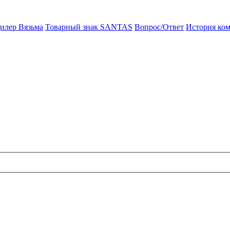
илер Вязьма
Товарный знак SANTAS
Вопрос/Ответ
История ко