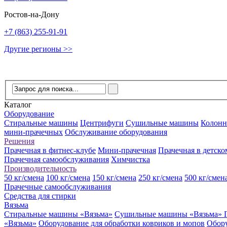
Ростов-на-Дону
+7 (863) 255-91-91
Другие регионы >>
Каталог
Оборудование
Стиральные машины
Центрифуги
Сушильные машины
Колон
мини-прачечных
Обслуживание оборудования
Решения
Прачечная в фитнес-клубе
Мини-прачечная
Прачечная в детско
Прачечная самообслуживания
Химчистка
Производительность
50 кг/смена
100 кг/смена
150 кг/смена
250 кг/смена
500 кг/смен
Прачечные самообслуживания
Средства для стирки
Вязьма
Стиральные машины «Вязьма»
Сушильные машины «Вязьма»
«Вязьма»
Оборудование для обработки ковриков и мопов
Обор