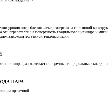
» или «охлаждение»)
нии уровня потребления электроэнергии за счет новой конструк
а от нагревателей на поверхность гладильного цилиндра и мин
годаря высококачественной теплоизоляции
Й
о цилиндра, разглаживает поперечные и продольные складки на
ОДА ПАРА
иляции прачечной