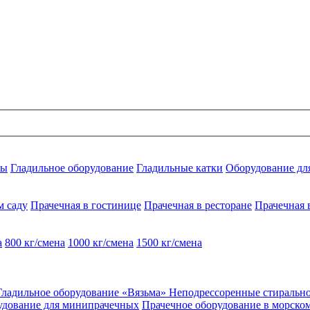
ны
Гладильное оборудование
Гладильные катки
Оборудование дл
м саду
Прачечная в гостинице
Прачечная в ресторане
Прачечная 
а
800 кг/смена
1000 кг/смена
1500 кг/смена
Гладильное оборудование «Вязьма»
Неподрессоренные стираль
удование для минипрачечных
Прачечное оборудование в морско