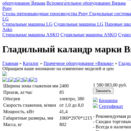
оборудование Вязьма
Вспомогательное оборудование Вязьма
Pony
Столы пятновыводные производства Pony
Гладильные системы
LG
Стиральные машины LG
Сушильные машины LG
Паровые шк
Asko
Стиральные машины ASKO
Сушильные машины ASKO
Суши
Гладильный каландр марки В
Главная
»
Каталог
»
Прачечное оборудование «Вязьма»
»
Глади
Обращаем ваше внимание на изменение моделей и цен
1 580 083,00
руб.
Ширина зоны глажения мм
2400
Заказать
Произв, кг/час
85
Обогрев
электро, 380
Брошюра
Скорость глажения, м/мин
от 1,0 до 8,0
Сертификат
Мощность, кВт
41,4
- Рекомендуемая р
Габаритные размеры, мм
1060*2970*1215
- Скидки торговы
Масса, кг
802
- Всегда в наличии