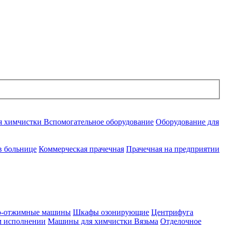
я химчистки
Вспомогательное оборудование
Оборудование для
в больнице
Коммерческая прачечная
Прачечная на предприятии
но-отжимные машины
Шкафы озонирующие
Центрифуга
м исполнении
Машины для химчистки Вязьма
Отделочное