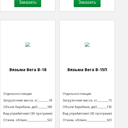
Заказать
Заказать
Вязьма Вега В-18
Вязьма Вега В-15П
Тип машины
Отдельностоящая
Тип машины
Отдельностоящая
неподрессоренная
неподрессоренная
Загрузочная масса, кг
18
Загрузочная масса, кг
15
Объем барабана, дм3
180
Объем барабана, дм3
150
Вид управления
Автомат (50 программ)
Вид управления
Автомат (50 программ)
технологическим процессом
технологическим процессом
Отжим, об/мин
522
Отжим, об/мин
523