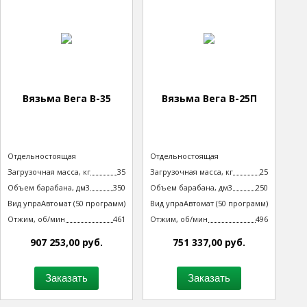
Вязьма Вега В-35
Вязьма Вега В-25П
Тип машины
Отдельностоящая
Тип машины
Отдельностоящая
неподрессоренная
неподрессоренная
Загрузочная масса, кг
35
Загрузочная масса, кг
25
Объем барабана, дм3
350
Объем барабана, дм3
250
Вид управления
Автомат (50 программ)
Вид управления
Автомат (50 программ)
технологическим процессом
технологическим процессом
Отжим, об/мин
461
Отжим, об/мин
496
907 253,00 руб.
751 337,00 руб.
Заказать
Заказать