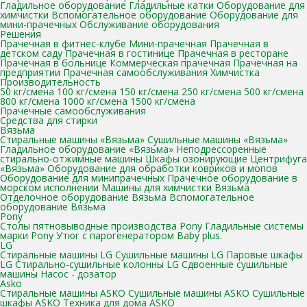
Гладильное оборудование
Гладильные катки
Оборудование для
химчистки
Вспомогательное оборудование
Оборудование для
мини-прачечных
Обслуживание оборудования
Решения
Прачечная в фитнес-клубе
Мини-прачечная
Прачечная в
детском саду
Прачечная в гостинице
Прачечная в ресторане
Прачечная в больнице
Коммерческая прачечная
Прачечная на
предприятии
Прачечная самообслуживания
Химчистка
Производительность
50 кг/смена
100 кг/смена
150 кг/смена
250 кг/смена
500 кг/смена
800 кг/смена
1000 кг/смена
1500 кг/смена
Прачечные самообслуживания
Средства для стирки
Вязьма
Стиральные машины «Вязьма»
Сушильные машины «Вязьма»
Гладильное оборудование «Вязьма»
Неподрессоренные
стирально-отжимные машины
Шкафы озонирующие
Центрифуга
«Вязьма»
Оборудование для обработки ковриков и мопов
Оборудование для минипрачечных
Прачечное оборудование в
морском исполнении
Машины для химчистки Вязьма
Отделочное оборудование Вязьма
Вспомогательное
оборудование Вязьма
Pony
Столы пятновыводные производства Pony
Гладильные системы
марки Pony
Утюг с парогенератором Baby plus.
LG
Стиральные машины LG
Сушильные машины LG
Паровые шкафы
LG
Стирально-сушильные колонны LG
Сдвоенные сушильные
машины
Насос - дозатор
Asko
Стиральные машины ASKO
Сушильные машины ASKO
Сушильные
шкафы ASKO
Техника для дома ASKO