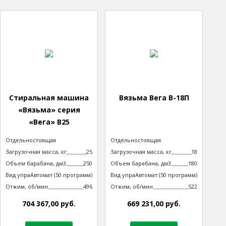
Стиральная машина
Вязьма Вега В-18П
«Вязьма» серия
«Вега» В25
Тип машины
Отдельностоящая
Тип машины
Отдельностоящая
неподрессоренная
неподрессоренная
Загрузочная масса, кг
25
Загрузочная масса, кг
18
Объем барабана, дм3
250
Объем барабана, дм3
180
Вид управления
Автомат (50 программ)
Вид управления
Автомат (50 программ)
технологическим процессом
технологическим процессом
Отжим, об/мин
496
Отжим, об/мин
522
704 367,00 руб.
669 231,00 руб.